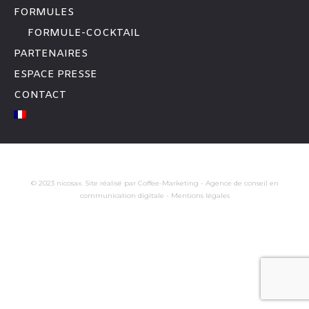
FORMULES
FORMULE-COCKTAIL
PARTENAIRES
ESPACE PRESSE
CONTACT
© 2023 nicosax. Site réalisé par
Coffee-Marketing - Agence de conseil en
communication digitale
-
Mentions légales