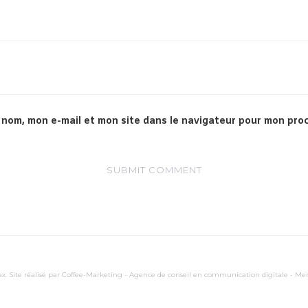
 nom, mon e-mail et mon site dans le navigateur pour mon pro
x. Site réalisé par
Coffee-Marketing - Agence de conseil en communication digitale
-
Men